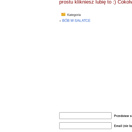
prostu klikniesz lubię to :) Coko
Kategoria
«
BÓB W SAŁATCE
Przedstaw s
Email (nie 