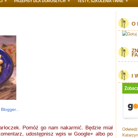
»
»
»
CI
PRZEPISY DLA DOROSŁYCH
TESTY, SZKOLENIA I INNE
O 
ZN
F
I 
żarłoczek. Pomóż go nam nakarmić.
Będzie miał
Odwiedź 
 komentarz, udostępnisz wpis w
Google+ albo po
Katarzyn