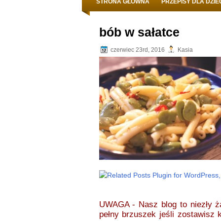
STRONA GŁÓWNA
PRZEPISY DLA DZIE
bób w sałatce
czerwiec 23rd, 2016
Kasia
UWAGA - Nasz blog to niezły 
pełny brzuszek jeśli zostawisz