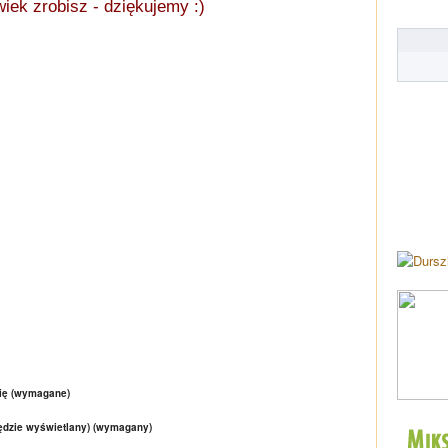
lwiek zrobisz - dziękujemy :)
ię (wymagane)
będzie wyświetlany) (wymagany)