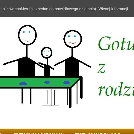
a plików cookies (niezbędne do prawidłowego działania).
Więcej informacji