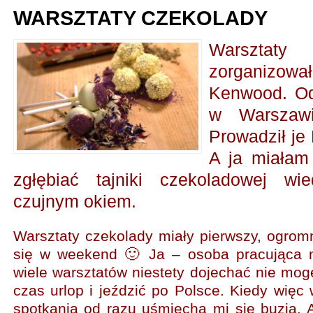
WARSZTATY CZEKOLADY
Warsztat
zorganizował
Kenwood. Od
w Warszawi
Prowadził je 
A ja miałam
zgłębiać tajniki czekoladowej w
czujnym okiem.
Warsztaty czekolady miały pierwszy, ogrom
się w weekend 🙂 Ja – osoba pracująca n
wiele warsztatów niestety dojechać nie mog
czas urlop i jeździć po Polsce. Kiedy wię
spotkania od razu uśmiecha mi się buzia.