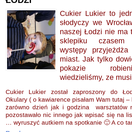
ŁODZI
Cukier Lukier to jed
słodyczy we Wrocła
naszej Łodzi nie ma 
sklepiku czasem
występy przyjeżdża
miast. Jak tylko dowi
pokazie robie
wiedzieliśmy, ze mus
Cukier Lukier
został zaproszony do Ło
Okulary ( o kawiarence pisałam Wam tutaj –
zarówno dzień jak i godzina warsztatów 
pozostawało nic innego jak wpisać się na lis
… wyruszyć autkiem na spotkanie 🙂 A co ta