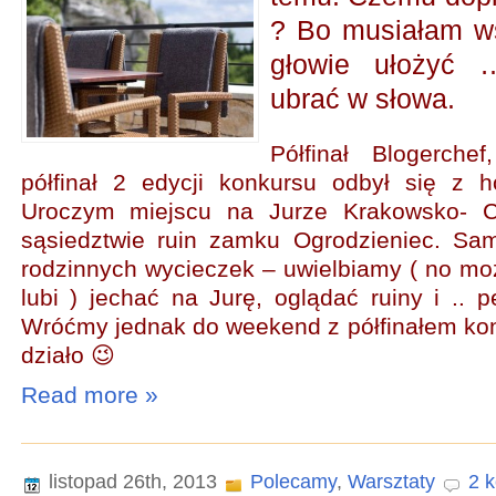
? Bo musiałam w
głowie ułożyć …
ubrać w słowa.
Półfinał Blogerche
półfinał 2 edycji konkursu odbył się z 
Uroczym miejscu na Jurze Krakowsko- C
sąsiedztwie ruin zamku Ogrodzieniec. Sa
rodzinnych wycieczek – uwielbiamy ( no moż
lubi ) jechać na Jurę, oglądać ruiny i .. p
Wróćmy jednak do weekend z półfinałem ko
działo 😉
Read more »
listopad 26th, 2013
Polecamy
,
Warsztaty
2 