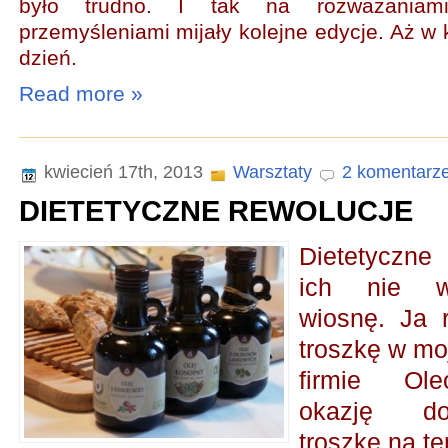
było trudno. I tak na rozważaniami,
przemyśleniami mijały kolejne edycje. Aż w
dzień.
Read more »
kwiecień 17th, 2013
Warsztaty
2 komentarze
DIETETYCZNE REWOLUCJE
Dietetyczne 
ich nie w
wiosnę. Ja 
troszkę w moj
firmie Ol
okazję do
troszkę na te