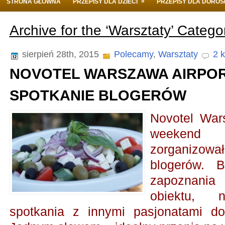
»
STRONA GŁÓWNA
PRZEPISY DLA DZIECI
PRZEPISY DLA DORO
Archive for the ‘Warsztaty’ Catego
sierpień 28th, 2015
Polecamy
,
Warsztaty
2 
NOVOTEL WARSZAWA AIRPOR
SPOTKANIE BLOGERÓW
Novotel War
weekend 
zorganizo
blogerów. 
zapoznania
obiektu,
spotkania z innymi pasjonatami do