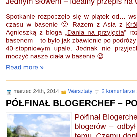
Jednym słowem – idealny przepis na
Spotkanie rozpoczęło się w piątek od… w
czasu w basenie 🙂 Razem z Asią z
Kró
Agnieszką z bloga „
Dania na przyjęcia
” r
basenem – to było jak zbawienie po podróży 
40-stopniowym upale. Jednak nie przyjec
moczyć nasze ciała w basenie 😉
Read more »
marzec 24th, 2014
Warsztaty
2 komentarze 
PÓŁFINAŁ BLOGERCHEF – PO
Półfinał Blogerch
blogerów – odbył
temu. Czemu dopie