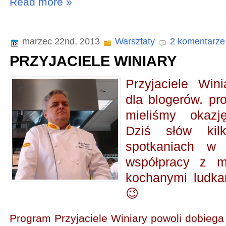
Read more »
marzec 22nd, 2013
Warsztaty
2 komentarze
PRZYJACIELE WINIARY
Przyjaciele Win
dla blogerów. pr
mieliśmy okazję
Dziś słów kil
spotkaniach w 
współpracy z m
kochanymi ludk
😉
Program Przyjaciele Winiary powoli dobiega