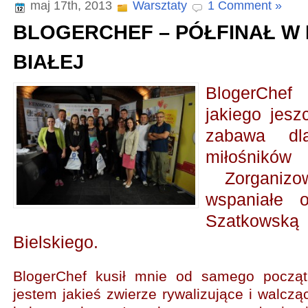
maj 17th, 2013
Warsztaty
1 Comment »
BLOGERCHEF – PÓŁFINAŁ W 
BIAŁEJ
BlogerChe
jakiego jesz
zabawa dl
miłośnik
Zorganizo
wspaniałe 
Szatkows
Bielskiego.
BlogerChef kusił mnie od samego począt
jestem jakieś zwierze rywalizujące i walcząc