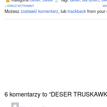
Kategoria
Deser
,
Deser
Tagi:
deser
,
dla dzieci
,
ow
«
ARBUZ WYTRAWNY
MA
Możesz
zostawić komentarz
, lub
trackback
from your 
6 komentarzy to “DESER TRUSKAW