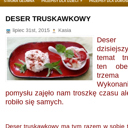
»
STRONA GŁÓWNA
PRZEPISY DLA DZIECI
PRZEPISY DLA DORO
DESER TRUSKAWKOWY
lipiec 31st, 2015
Kasia
Deser 
dzisiejsz
temat t
ten obe
trzema
Wykona
pomysłu zajęło nam troszkę czasu al
robiło się samych.
Deser truskawkowy ma tym razem w sobie 