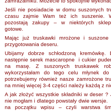
zamrażalniku. Możecie to spokojnie wykonać
Jeśli nie posiadacie w domu suszonych tr
czasu zajmie Wam też ich suszenie. W
pozostają zakupy – w niektórych skle
gotowe.
Mając już truskawki mrożone i suszone
przygotowania deseru.
Ubijamy dobrze schłodzoną kremówkę. 
następnie serek mascaropne i cukier pude
na masę. Z suszonych truskawek ro
wykorzystałam do tego celu młynek do
potrzebujemy również nasze zamrożone tr
na mniej więcej 3-4 części należy każdą z ni
A jak złożyć wszystkie składniki w deser ?
nie mogłam i dlatego powstały dwie wersje.
na początku wpisu – czyli warstwa śmi