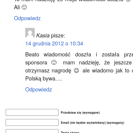
Ali 🙂
Odpowiedz
Kasia
pisze:
14 grudnia 2012 o 10:34
Beato wiadomość doszła i została prz
sponsora 🙂 mam nadzieję, że jeszcze 
otrzymasz nagrodę 😉 ale wiadomo jak to
Polską bywa….
Odpowiedz
Przedstaw się (wymagane)
Email (nie będzie wyświetlany) (wymagany)
Twoja strona