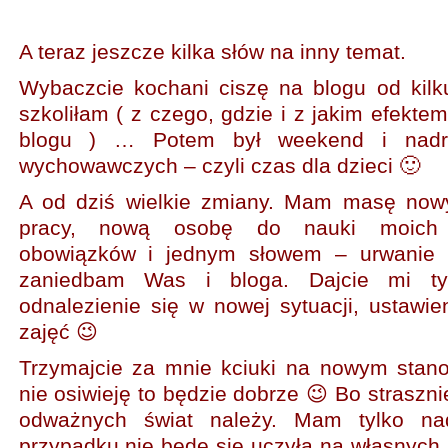
A teraz jeszcze kilka słów na inny temat.
Wybaczcie kochani ciszę na blogu od kilku
szkoliłam ( z czego, gdzie i z jakim efekte
blogu ) … Potem był weekend i nadrab
wychowawczych – czyli czas dla dzieci 🙂
A od dziś wielkie zmiany. Mam masę no
pracy, nową osobę do nauki moich 
obowiązków i jednym słowem – urwanie 
zaniedbam Was i bloga. Dajcie mi ty
odnalezienie się w nowej sytuacji, ustawie
zajęć 😉
Trzymajcie za mnie kciuki na nowym stan
nie osiwieję to będzie dobrze 😉 Bo straszni
odważnych świat należy. Mam tylko na
przypadku nie będę się uczyła na własnych 