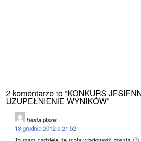
2 komentarze to “KONKURS JESIEN
UZUPEŁNIENIE WYNIKÓW”
Beata
pisze:
13 grudnia 2012 o 21:52
To mam nadzieję że moja wiadomość doszła 🙂 G