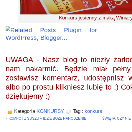
Konkurs jesienny z maką Winiar
UWAGA - Nasz blog to niezły żarł
nam nakarmić.
Będzie miał pełny
zostawisz komentarz, udostępnisz
albo po prostu klikniesz lubię to :) Co
dziękujemy :)
Kategoria
KONKURSY
Tagi:
konkurs
«
KOMPOT Z SUSZU – IDZIE BOŻE NARODZENIE
ŚWIĘTA, CZY NIE