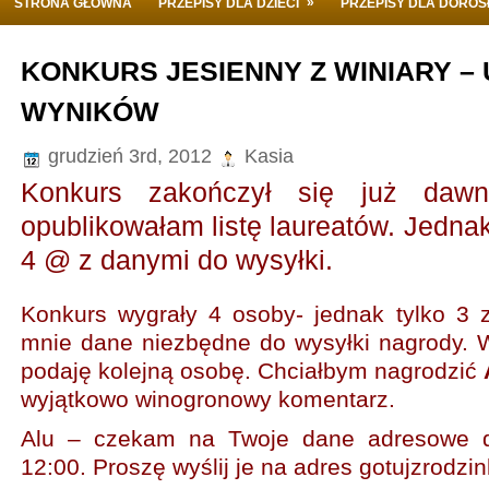
»
STRONA GŁÓWNA
PRZEPISY DLA DZIECI
PRZEPISY DLA DORO
KONKURS JESIENNY Z WINIARY – 
WYNIKÓW
grudzień 3rd, 2012
Kasia
Konkurs zakończył się już dawn
opublikowałam listę laureatów. Jedna
4 @ z danymi do wysyłki.
Konkurs wygrały 4 osoby- jednak tylko 3 z
mnie dane niezbędne do wysyłki nagrody.
podaję kolejną osobę. Chciałbym nagrodzić
wyjątkowo winogronowy komentarz.
Alu – czekam na Twoje dane adresowe d
12:00. Proszę wyślij je na adres gotujzrodz