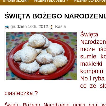
»
STRONA GŁÓWNA
PRZEPISY DLA DZIECI
PRZEPISY DLA DORO
ŚWIĘTA BOŻEGO NARODZENIA
grudzień 10th, 2012
Kasia
Świę
Narodzenia
może iś
sumie k
makieł
kompotu n
No i ryba
co ze sł
ciasteczka ?
Święta Bożego Narodzenia umilą nam w