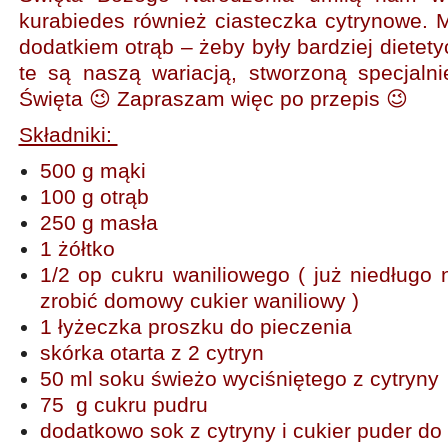
kurabiedes również ciasteczka cytrynowe. 
dodatkiem otrąb – żeby były bardziej dietet
te są naszą wariacją, stworzoną specjal
Święta 😉 Zapraszam więc po przepis 😉
Składniki:
500 g mąki
100 g otrąb
250 g masła
1 żółtko
1/2 op cukru waniliowego ( już niedługo
zrobić domowy cukier waniliowy )
1 łyżeczka proszku do pieczenia
skórka otarta z 2 cytryn
50 ml soku świeżo wyciśniętego z cytryny
75 g cukru pudru
dodatkowo sok z cytryny i cukier puder do