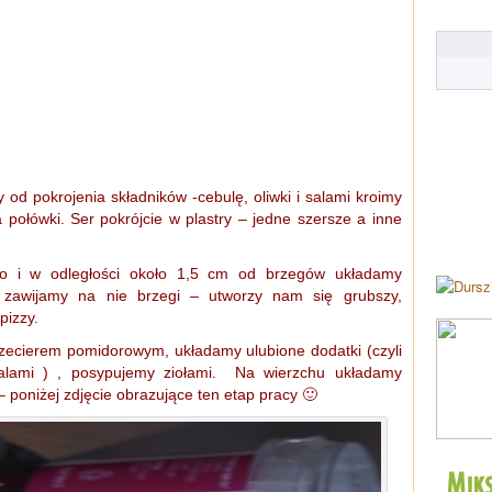
od pokrojenia składników -cebulę, oliwki i salami kroimy
a połówki. Ser pokrójcie w plastry – jedne szersze a inne
ego i w odległości około 1,5 cm od brzegów układamy
zawijamy na nie brzegi – utworzy nam się grubszy,
pizzy.
zecierem pomidorowym, układamy ulubione dodatki (czyli
 salami ) , posypujemy ziołami. Na wierzchu układamy
– poniżej zdjęcie obrazujące ten etap pracy 🙂