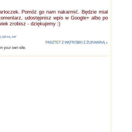
żarłoczek. Pomóż go nam nakarmić.
Będzie miał
 komentarz, udostępnisz wpis w
Google+ albo po
lwiek zrobisz - dziękujemy :)
i
,
pizza
,
ser
PASZTET Z WĄTRÓBKI Z ŻURAWINĄ
»
m your own site.