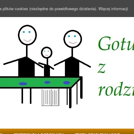
a plików cookies (niezbędne do prawidłowego działania).
Więcej informacji