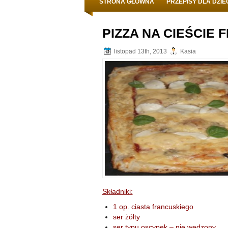
STRONA GŁÓWNA
PRZEPISY DLA DZIE
PIZZA NA CIEŚCIE
listopad 13th, 2013
Kasia
Składniki:
1 op. ciasta francuskiego
ser żółty
ser typu oscypek – nie wędzony