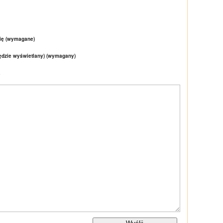
ię (wymagane)
będzie wyświetlany) (wymagany)
a