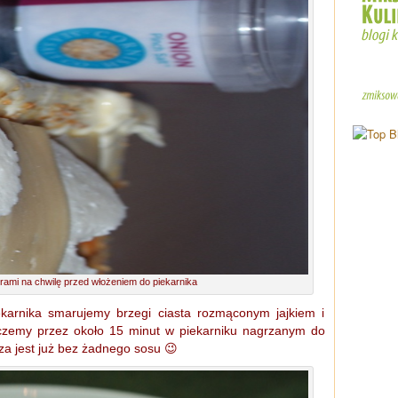
rami na chwilę przed włożeniem do piekarnika
karnika smarujemy brzegi ciasta rozmąconym jajkiem i
czemy przez około 15 minut w piekarniku nagrzanym do
a jest już bez żadnego sosu 😉