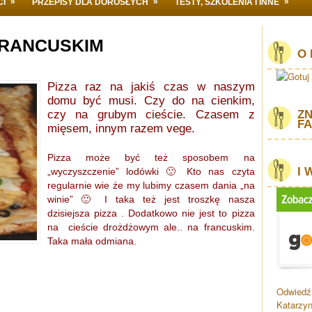
»
»
»
CI
PRZEPISY DLA DOROSŁYCH
TESTY, SZKOLENIA I INNE
 FRANCUSKIM
O 
Pizza raz na jakiś czas w naszym
domu być musi. Czy do na cienkim,
czy na grubym cieście. Czasem z
ZN
F
mięsem, innym razem vege.
Pizza może być też sposobem na
I 
„wyczyszczenie” lodówki 🙂 Kto nas czyta
regularnie wie że my lubimy czasem dania „na
winie” 🙂 I taka też jest troszkę nasza
dzisiejsza pizza . Dodatkowo nie jest to
pizza
na cieście drożdżowym
ale.. na francuskim.
Taka mała odmiana.
Odwiedź 
Katarzyn