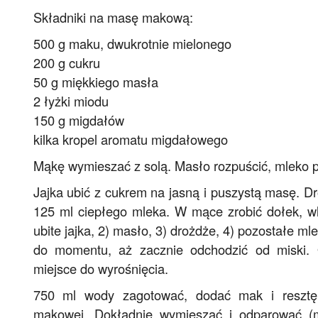
Składniki na masę makową:
500 g maku, dwukrotnie mielonego
200 g cukru
50 g miękkiego masła
2 łyżki miodu
150 g migdałów
kilka kropel aromatu migdałowego
Mąkę wymieszać z solą. Masło rozpuścić, mleko p
Jajka ubić z cukrem na jasną i puszystą masę. 
125 ml ciepłego mleka. W mące zrobić dołek, wl
ubite jajka, 2) masło, 3) drożdże, 4) pozostałe ml
do momentu, aż zacznie odchodzić od miski. 
miejsce do wyrośnięcia.
750 ml wody zagotować, dodać mak i resztę
makowej. Dokładnie wymieszać i odparować (