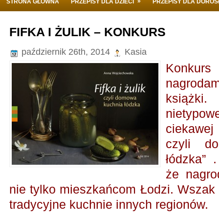
»
STRONA GŁÓWNA
PRZEPISY DLA DZIECI
PRZEPISY DLA DORO
FIFKA I ŻULIK – KONKURS
październik 26th, 2014
Kasia
Konkurs
nagroda
książ
nietypo
ciekawej 
czyli d
łódzka” 
że nagro
nie tylko mieszkańcom Łodzi. Wszak
tradycyjne kuchnie innych regionów.