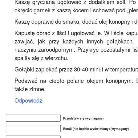
Kaszę gryczaną ugotować z dodatkiem soli. P
okręcić garnek z kaszą kocem i schować pod „pier
Kaszę doprawić do smaku, dodać olej konopny i 
Kapustę obrać z liści i ugotować je. W liście kapu
zawijać, jak przy każdych innych gołąbkach.
naczyniu żaroodpornym. Przykryć pozostałymi liś
spaliły się z wierzchu.
Gołąbki zapiekać przez 30-40 minut w temperatur
Podawać na ciepło polane olejem konopnym. 
także zimne.
Odpowiedz
Przedstaw się (wymagane)
Email (nie będzie wyświetlany) (wymagany)