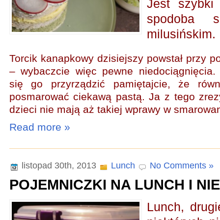
Jest szybki
spodoba s
milusińskim.
Torcik kanapkowy dzisiejszy powstał przy p
– wybaczcie więc pewne niedociągnięcia. 
się go przyrządzić pamiętajcie, że rów
posmarować ciekawą pastą. Ja z tego zre
dzieci nie mają aż takiej wprawy w smarowan
Read more »
listopad 30th, 2013
Lunch
No Comments »
POJEMNICZKI NA LUNCH I NI
Lunch, drugi