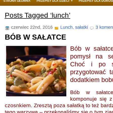
»
STRONA GŁÓWNA
PRZEPISY DLA DZIECI
PRZEPISY DLA DORO
Posts Tagged ‘lunch’
czerwiec 22nd, 2016
Lunch
,
sałatki
3 komen
BÓB W SAŁATCE
Bób w sałatc
pomysł na se
Choć i po s
przygotować t
dodatkiem bob
Bób w sałatce
komponuje się z
czosnkiem. Zresztą poza sałatką to też bard
tego warzywa – przekonaliśmy się o tym zja