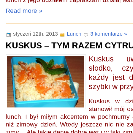
lunch z jego udziałem zapraszam dzisiaj wsz
Read more »
styczeń 12th, 2013
Lunch
3 komentarze »
KUSKUS – TYM RAZEM CYTR
Kuskus uw
słodko, c
każdy jest d
szybki w prz
Kuskus w dzi
stanowił mój o
lunch. I był miłym akcentem w pochmurny –
niż zimowy dzień. Wtedy jeszcze nic nie z
zimy… Ale takie danie dobre jest i w taki zim