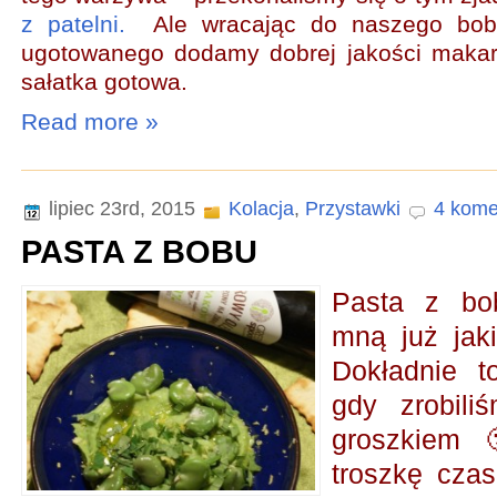
z patelni.
Ale wracając do naszego bob
ugotowanego dodamy dobrej jakości makar
sałatka gotowa.
Read more »
lipiec 23rd, 2015
Kolacja
,
Przystawki
4 kome
PASTA Z BOBU
Pasta z bo
mną już jaki
Dokładnie 
gdy zrobil
groszkiem

troszkę cza