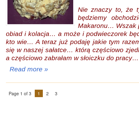
Nie znaczy to, że 
będziemy obchodzi
Makaronu… Wszak p
obiad i kolacja… a może i podwieczorek 
kto wie… A teraz już podaję jakie tym razem
się w naszej sałatce… którą częściowo zjed
a częściowo zabrałam w słoiczku do pracy…
Read more »
Page 1 of 3
1
2
3