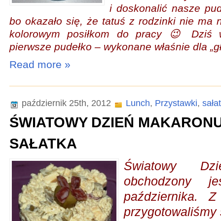
i doskonalić nasze p
bo okazało się, że tatuś z rodzinki nie ma 
kolorowym posiłkom do pracy 😉 Dziś w
pierwsze pudełko – wykonane właśnie dla „gł
Read more »
październik 25th, 2012
Lunch
,
Przystawki
,
sałat
ŚWIATOWY DZIEŃ MAKARONU
SAŁATKA
Światowy Dz
obchodzony j
października. Z
przygotowaliśmy