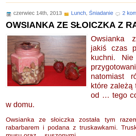
czerwiec 14th, 2013
Lunch
,
Śniadanie
2 kom
OWSIANKA ZE SŁOICZKA Z 
Owsianka z
jakiś czas 
kuchni. Nie
przygotowa
natomiast r
które zależą 
od … tego c
w domu.
Owsianka ze słoiczka została tym raze
rabarbarem i podana z truskawkami. Trus
musu oraz… suszonymi.