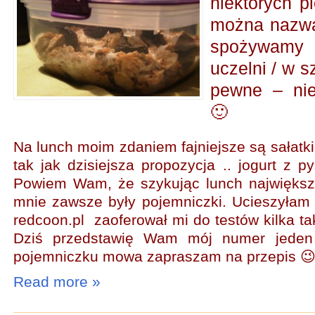
niektórych p
można nazwać
spożywamy
uczelni / w s
pewne – nie
🙂
Na lunch moim zdaniem fajniejsze są sałatki,
tak jak dzisiejsza propozycja .. jogurt z 
Powiem Wam, że szykując lunch najwięks
mnie zawsze były pojemniczki. Ucieszyłam 
redcoon.pl zaoferował mi do testów kilka t
Dziś przedstawię Wam mój numer jede
pojemniczku mowa zapraszam na przepis 
Read more »