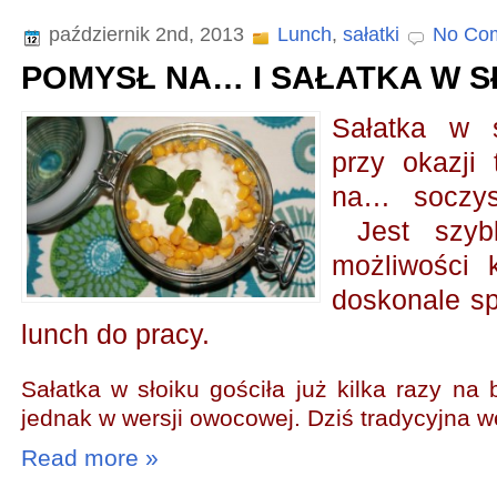
październik 2nd, 2013
Lunch
,
sałatki
No Co
POMYSŁ NA… I SAŁATKA W S
Sałatka w s
przy okazji
na… soczys
Jest szybk
możliwości 
doskonale sp
lunch do pracy.
Sałatka w słoiku
gościła już kilka razy na 
jednak w wersji owocowej. Dziś tradycyjna w
Read more »